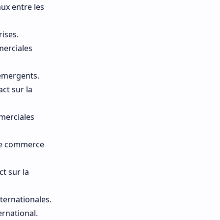
ux entre les
ises.
merciales
 émergents.
ct sur la
mmerciales
 le commerce
t sur la
ternationales.
rnational.