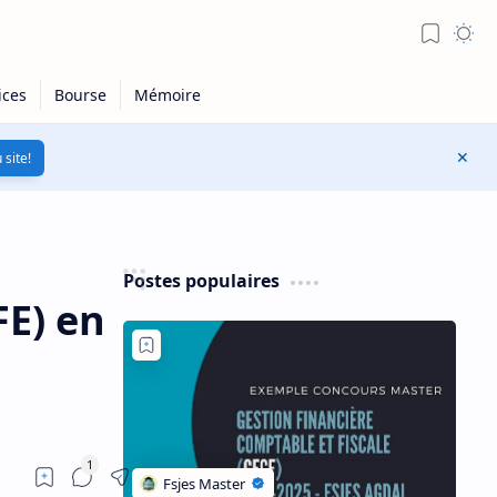
 site!
Postes populaires
FE) en