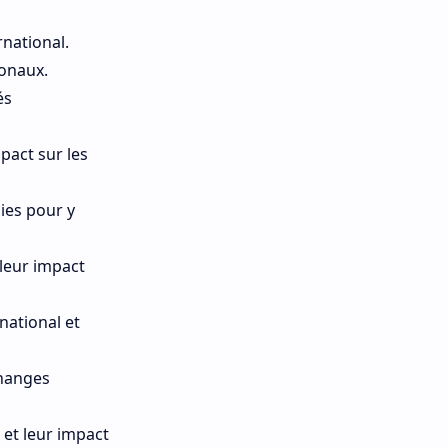
national.
ionaux.
és
pact sur les
ies pour y
leur impact
national et
changes
 et leur impact