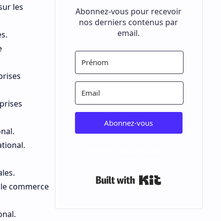
ur les
Abonnez-vous pour recevoir
nos derniers contenus par
email.
s.
e
prises
prises
Abonnez-vous
nal.
tional.
We won't send you spam.
Unsubscribe at any time.
les.
Built with Kit
s le commerce
onal.