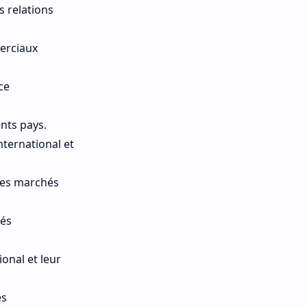
s relations
merciaux
ce
nts pays.
ternational et
 les marchés
hés
onal et leur
es