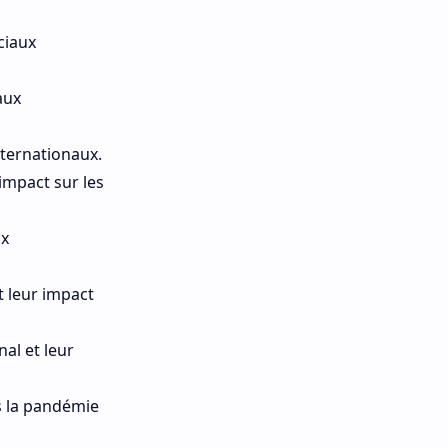
ciaux
aux
nternationaux.
impact sur les
ux
t leur impact
al et leur
ès la pandémie