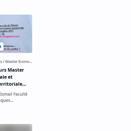
urs Master
ale et
rritoriale
knès
l Faculté
diques
ciales de
r Economie…