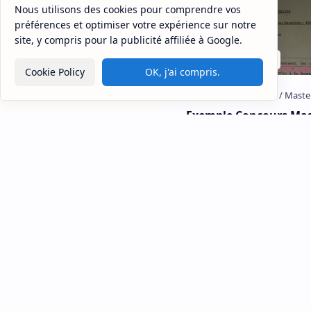
Nous utilisons des cookies pour comprendre vos
préférences et optimiser votre expérience sur notre
site, y compris pour la publicité affiliée à Google.
Sitemap
Disclaimer
Privacy
Cookie Policy
OK, j'ai compris.
Exemple Concours Mas
Economie et Stratégie
Institutions Financière 
Meknès
Université Moulay Ismail Faculté
des Sciences Juridiques
Economiques et Sociales d
Meknès Exemple de Concours
d'accès au Master Econom
Enregistrer un comme