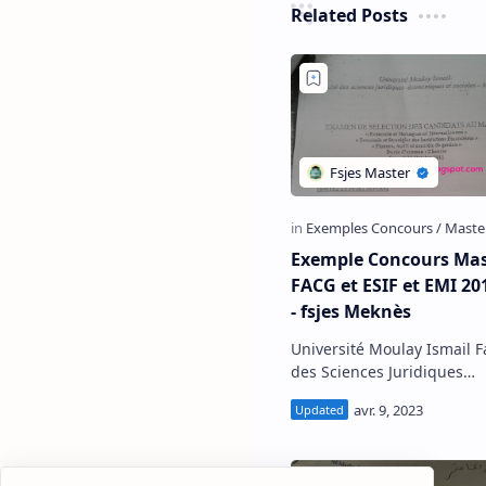
Related Posts
Exemple Concours Mas
FACG et ESIF et EMI 20
- fsjes Meknès
Université Moulay Ismail Faculté
des Sciences Juridiques
Economiques et Sociales d
Meknès Exemple de Concours
d'accès au Master Eco