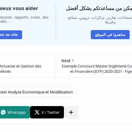
ieux vous aider
تمكن من مساعدتكم بشكل أفضل
ncours, rapports, cours, des
 امتحانات، تقارير، مذكرات، دروس، نصائح
eils...
وغيرها
er au site
ساهموا في الموقع