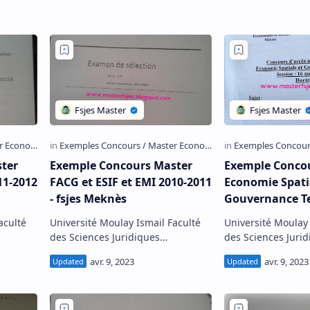
ter
Exemple Concours Master
Exemple Conco
11-2012
FACG et ESIF et EMI 2010-2011
Economie Spati
- fsjes Meknès
Gouvernance Te
2013 - fsjes Me
Université Moulay Ismail Faculté
Université Moulay Ismai
des Sciences Juridiques
des Sciences Juri
e
Economiques et Sociales de
Economiques et So
Meknès Exemple de Concours
Meknès Exemple de Concours
nom…
d'accès au Master Economi…
d'accès au Maste