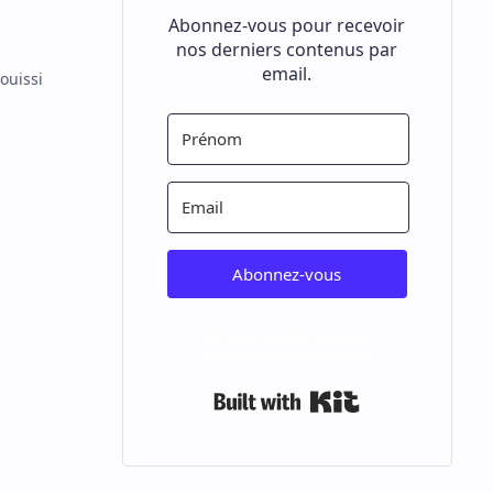
Abonnez-vous pour recevoir
nos derniers contenus par
email.
ouissi
Abonnez-vous
We won't send you spam.
Unsubscribe at any time.
Built with Kit