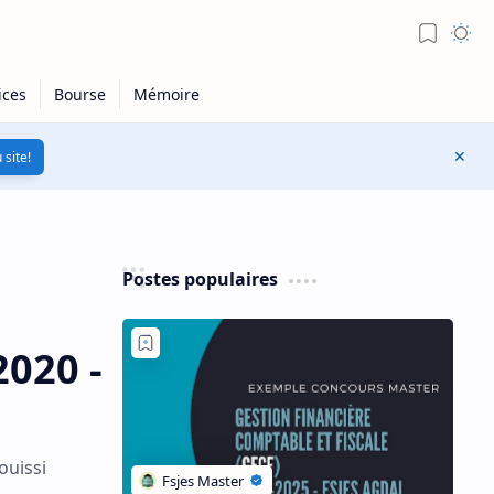
 site!
Postes populaires
020 -
ouissi