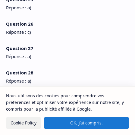
Réponse : a)
Question 26
Réponse : c)
Question 27
Réponse : a)
Question 28
Réponse : a)
Nous utilisons des cookies pour comprendre vos
Question 29
préférences et optimiser votre expérience sur notre site, y
Réponse : a)
compris pour la publicité affiliée à Google.
Question 30
Cookie Policy
OK, j'ai compris.
Réponse : a)