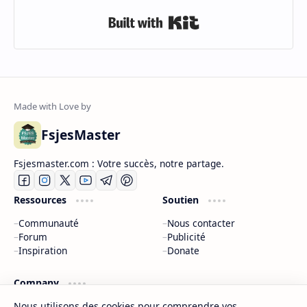
Built with Kit
FsjesMaster
Fsjesmaster.com : Votre succès, notre partage.
Ressources
Soutien
Communauté
Nous contacter
Forum
Publicité
Inspiration
Donate
Company
Nous utilisons des cookies pour comprendre vos
À propos