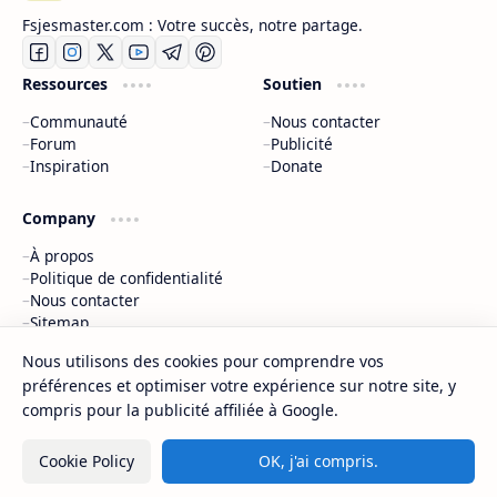
Fsjesmaster.com : Votre succès, notre partage.
Ressources
Soutien
Communauté
Nous contacter
Forum
Publicité
Inspiration
Donate
Company
À propos
Politique de confidentialité
Nous contacter
Sitemap
Nous utilisons des cookies pour comprendre vos
2026
‧
©
préférences et optimiser votre expérience sur notre site, y
Fsjes Master - Concours et examens d’accès au Master Maroc
compris pour la publicité affiliée à Google.
‧ All rights reserved.
Cookie Policy
OK, j'ai compris.