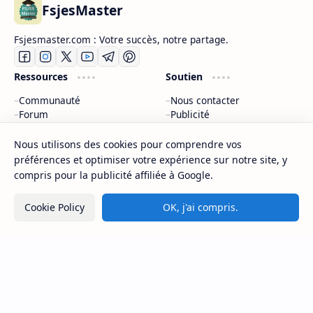
FsjesMaster
Fsjesmaster.com : Votre succès, notre partage.
Ressources
Soutien
Communauté
Nous contacter
Forum
Publicité
Inspiration
Donate
Nous utilisons des cookies pour comprendre vos
préférences et optimiser votre expérience sur notre site, y
Company
compris pour la publicité affiliée à Google.
À propos
Politique de confidentialité
Cookie Policy
OK, j'ai compris.
Nous contacter
Sitemap
2026
‧
©
Fsjes Master - Concours et examens d’accès au Master Maroc
‧ All rights reserved.