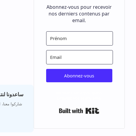
Abonnez-vous pour recevoir
nos derniers contenus par
email.
Abonnez-vous
We won't send you spam.
ساعدونا لن
Unsubscribe at any time.
شاركوا معنا،،
Built with Kit