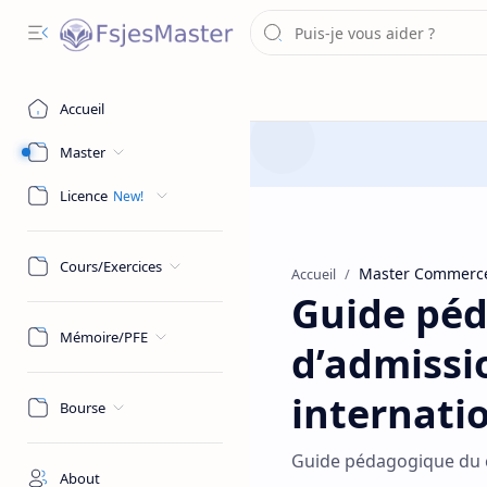
Accueil
Master
Licence
Cours/Exercices
Master Commerce
Accueil
Guide péd
Mémoire/PFE
d’admiss
internati
Bourse
Guide pédagogique du 
About