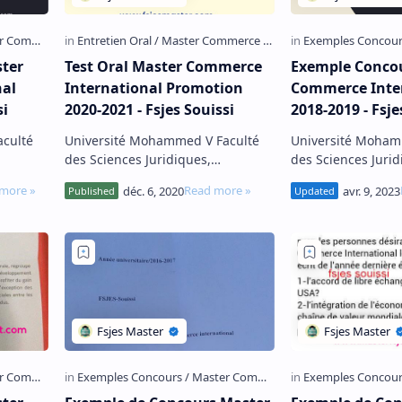
ter
Test Oral Master Commerce
Exemple Conco
al
International Promotion
Commerce Inte
si
2020-2021 - Fsjes Souissi
2018-2019 - Fsje
culté
Université Mohammed V Faculté
Université Mohammed V
des Sciences Juridiques,
des Sciences Jurid
 Rabat
Economiques et Sociales – Rabat
Economiques et So
d'accès
Souissi Vous trouverez ci-dessous
Souissi Exemple Concours d'accès
rn…
l’ensemble des questions…
au Master Comme