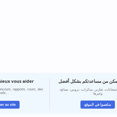
ieux vous aider
تمكن من مساعدتكم بشكل أفضل
ncours, rapports, cours, des
 امتحانات، تقارير، مذكرات، دروس، نصائح
eils...
وغيرها
er au site
ساهموا في الموقع