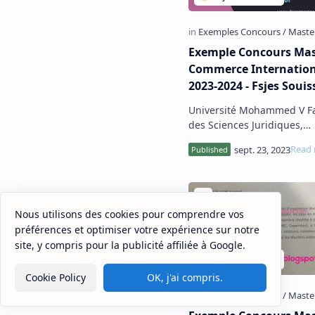
Exemple Concours Mas
Commerce Internation
2023-2024 - Fsjes Souis
Université Mohammed V Fa
des Sciences Juridiques,
Economiques et Sociales –
Souissi Exemple Concours 
au Master Commerce Inte
Nous utilisons des cookies pour comprendre vos
préférences et optimiser votre expérience sur notre
site, y compris pour la publicité affiliée à Google.
Sitemap
Disclaimer
Privacy
Cookie Policy
OK, j'ai compris.