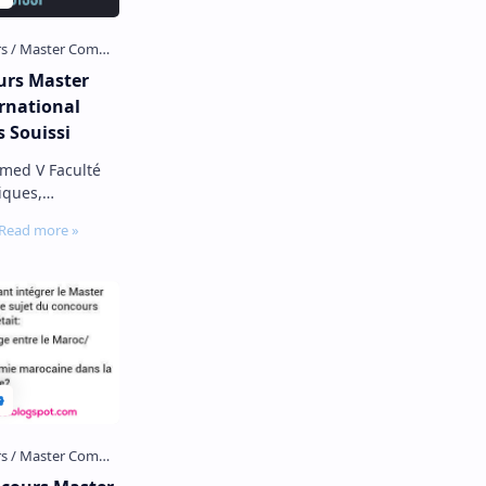
urs Master
rnational
s Souissi
 Faculté
iques,
ciales – Rabat
rce…