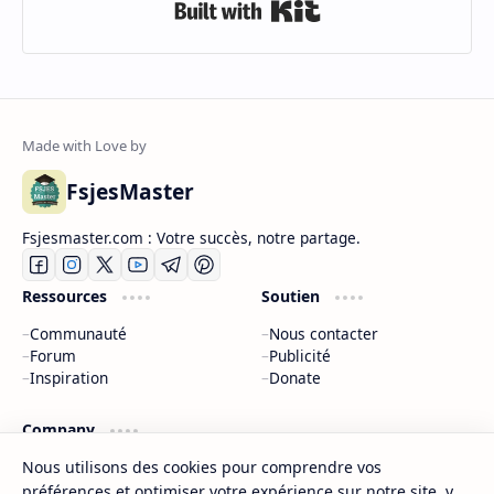
Built with Kit
FsjesMaster
Fsjesmaster.com : Votre succès, notre partage.
Ressources
Soutien
Communauté
Nous contacter
Forum
Publicité
Inspiration
Donate
Company
Nous utilisons des cookies pour comprendre vos
À propos
Politique de confidentialité
préférences et optimiser votre expérience sur notre site, y