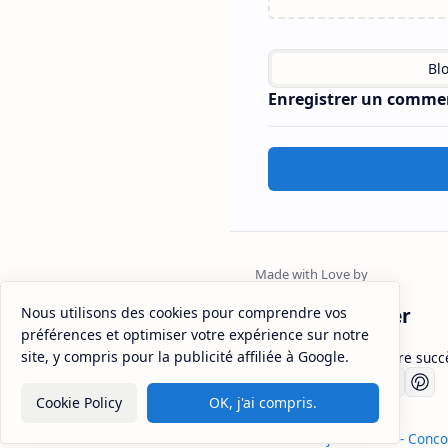
Enregistrer un comme
FsjesMaster
Nous utilisons des cookies pour comprendre vos
préférences et optimiser votre expérience sur notre
site, y compris pour la publicité affiliée à Google.
Fsjesmaster.com : Votre succ
Sitemap
Disclaimer
Privacy
Cookie Policy
OK, j'ai compris.
2026
‧
Fsjes Master - Conc
©