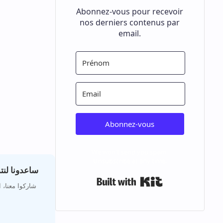
Abonnez-vous pour recevoir
nos derniers contenus par
email.
Abonnez-vous
We won't send you spam.
Unsubscribe at any time.
ساعدونا لن
Built with Kit
شاركوا معنا،،