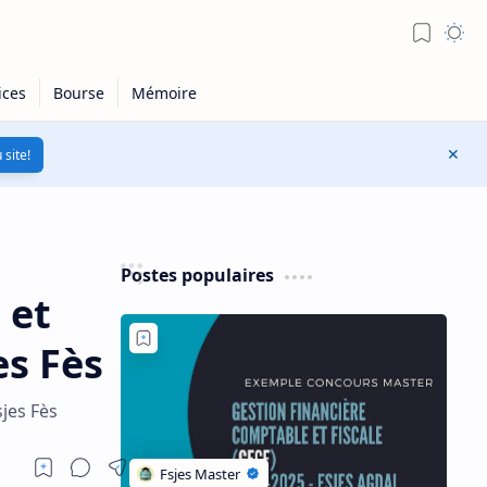
 site!
Postes populaires
 et
es Fès
jes Fès