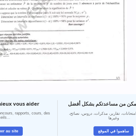
ieux vous aider
تمكن من مساعدتكم بشكل أفضل
ncours, rapports, cours, des
 امتحانات، تقارير، مذكرات، دروس، نصائح
eils...
وغيرها
er au site
ساهموا في الموقع