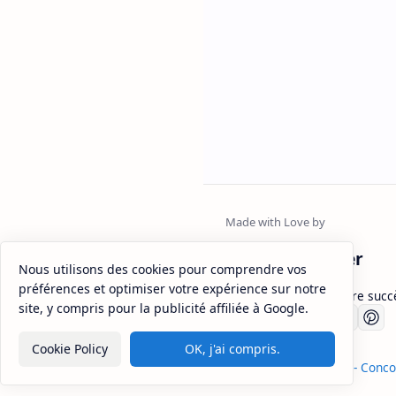
FsjesMaster
Nous utilisons des cookies pour comprendre vos
préférences et optimiser votre expérience sur notre
Fsjesmaster.com : Votre succ
site, y compris pour la publicité affiliée à Google.
Sitemap
Disclaimer
Privacy
Cookie Policy
OK, j'ai compris.
2026
‧
Fsjes Master - Conc
©