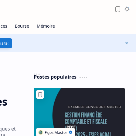
 site!
Postes populaires
es
ques et