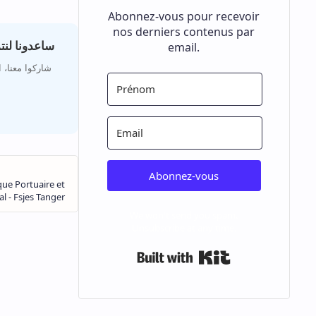
Abonnez-vous pour recevoir
nos derniers contenus par
ساعدونا لن
email.
شاركوا معنا،،
Abonnez-vous
We won't send you spam.
Unsubscribe at any time.
Built with Kit