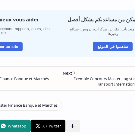
ieux vous aider
تمكن من مساعدتكم بشكل أفضل
ncours, rapports, cours, des
 امتحانات، تقارير، مذكرات، دروس، نصائح
eils...
وغيرها
er au site
ساهموا في الموقع