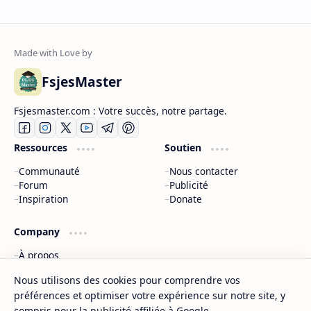
FsjesMaster
Fsjesmaster.com : Votre succès, notre partage.
Ressources
Soutien
Communauté
Nous contacter
Forum
Publicité
Inspiration
Donate
Company
À propos
Politique de confidentialité
Nous utilisons des cookies pour comprendre vos
Nous contacter
préférences et optimiser votre expérience sur notre site, y
Sitemap
compris pour la publicité affiliée à Google.