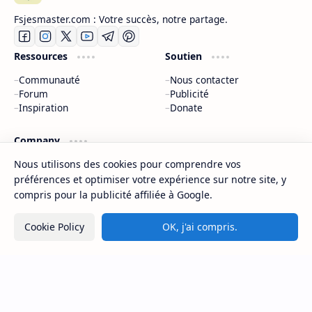
Fsjesmaster.com : Votre succès, notre partage.
Ressources
Soutien
Communauté
Nous contacter
Forum
Publicité
Inspiration
Donate
Company
À propos
Nous utilisons des cookies pour comprendre vos
Politique de confidentialité
préférences et optimiser votre expérience sur notre site, y
Nous contacter
compris pour la publicité affiliée à Google.
Sitemap
Cookie Policy
OK, j'ai compris.
2026
‧
©
Fsjes Master - Concours et examens d’accès au Master Maroc
‧ All rights reserved.