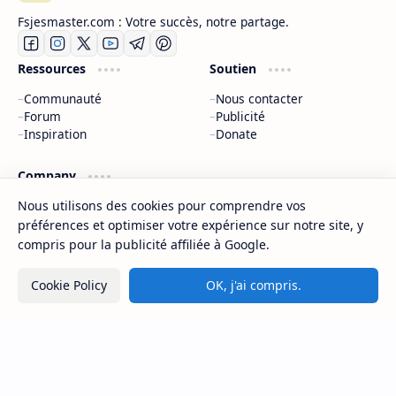
Fsjesmaster.com : Votre succès, notre partage.
Ressources
Soutien
Communauté
Nous contacter
Forum
Publicité
Inspiration
Donate
Company
À propos
Nous utilisons des cookies pour comprendre vos
Politique de confidentialité
préférences et optimiser votre expérience sur notre site, y
Nous contacter
compris pour la publicité affiliée à Google.
Sitemap
Cookie Policy
OK, j'ai compris.
2026
‧
©
Fsjes Master - Concours et examens d’accès au Master Maroc
‧ All rights reserved.