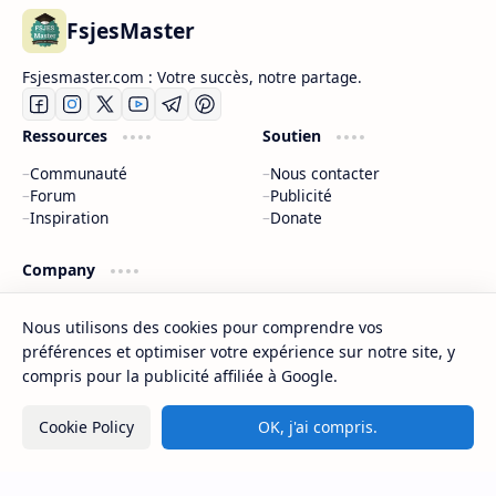
FsjesMaster
Fsjesmaster.com : Votre succès, notre partage.
Ressources
Soutien
Communauté
Nous contacter
Forum
Publicité
Inspiration
Donate
Company
À propos
Nous utilisons des cookies pour comprendre vos
Politique de confidentialité
Nous contacter
préférences et optimiser votre expérience sur notre site, y
Sitemap
compris pour la publicité affiliée à Google.
Cookie Policy
OK, j'ai compris.
2026
‧
©
Fsjes Master - Concours et examens d’accès au Master Maroc
‧ All rights reserved.