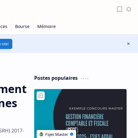
 site!
Postes populaires
ement
nes
SRH) 2017-