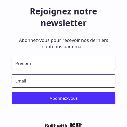
Exemple Concours Master Gestion Financière
Comptable et Fiscale (GFCF) 2024-2025 - Fsjes
Agdal
Université Mohammed V Faculté des Sciences
Juridiques, Économiques et Sociales – Agdal Exemple
Concours d'accès au Master Gestion Financière Comp…
Exemple Concours Master Comptabilité Contrôle
Audit (CCA) 2024-2025 - Fsjes Agadir
Exemple Concours Master Marketing Stratégique
et Management des Organisations (MSMO) 2024-