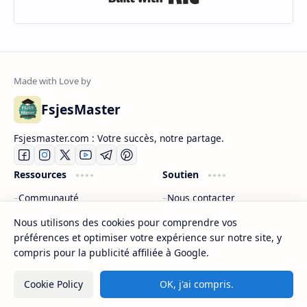
2025 - Fsjes Souissi
Exemple Concours Master Finance et Contrôle de
Gestion (FCG) 2024-2025 - Fsjes Agadir
Exemple Concours Master Comptabilité Contrôle
Audit (CCA) 2024-2025 - Fsjes Marrakech
Rejoignez notre
Nous utilisons des cookies pour comprendre vos
préférences et optimiser votre expérience sur notre site, y
newsletter
compris pour la publicité affiliée à Google.
Cookie Policy
OK, j'ai compris.
Abonnez-vous pour recevoir nos derniers