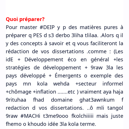
Quoi préparer?
Pour master #DEIP y p des matières pures à
préparer q PES d s3 derbo 3liha tlilaa. .Alors q il
y des concepts à savoir et q vous faciliteront la
rédaction de vos dissertations .comme : (Les
idE + Développement éco en général +les
stratégies de développement + 9raw 3la les
pays développé + Émergents o exemple des
pays mn kola wehda +secteur informel
+chômage +inflation .......etc ) vraiment aya haja
9rituhaa fhad domaine ghat3awnkum f
redaction d vos dissertations. ..ô mli tangol
9raw #MACHi t3me9ooo fkolchiiiii mais juste
fhemo o khoudo idée 3la kola terme.