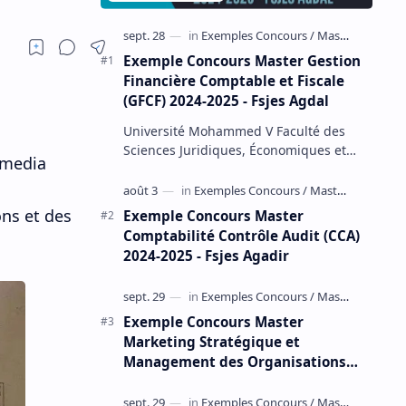
Exemple Concours Master Gestion
Financière Comptable et Fiscale
(GFCF) 2024-2025 - Fsjes Agdal
Université Mohammed V Faculté des
Sciences Juridiques, Économiques et
mmedia
Sociales – Agdal Exemple Concours
d'accès au Master Gestion Financière
Comp…
ns et des
Exemple Concours Master
Comptabilité Contrôle Audit (CCA)
2024-2025 - Fsjes Agadir
Exemple Concours Master
Marketing Stratégique et
Management des Organisations
(MSMO) 2024-2025 - Fsjes Souissi