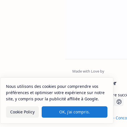
FsjesMaster
Nous utilisons des cookies pour comprendre vos
préférences et optimiser votre expérience sur notre
Fsjesmaster.com : Votre succ
site, y compris pour la publicité affiliée à Google.
Sitemap
Disclaimer
Privacy
Cookie Policy
OK, j'ai compris.
2026
‧
Fsjes Master - Conc
©