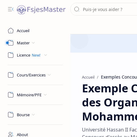
Accueil
Master
Licence
Cours/Exercices
Exemples Concou
Accueil
Exemple 
Mémoire/PFE
des Organi
Mohamme
Bourse
Université Hassan II Fa
About