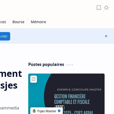
 site!
Postes populaires
ement
sjes
Mohammedia