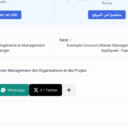
eils...
وغيرها
er au site
ساهموا في الموقع